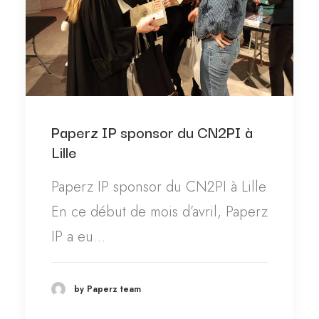
Paperz IP sponsor du CN2PI à
Lille
Paperz IP sponsor du CN2PI à Lille
En ce début de mois d’avril, Paperz
IP a eu…
by Paperz team