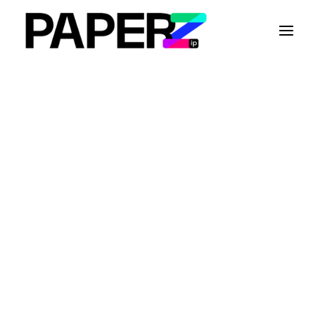
Qui sommes-nous ?
Notre méthodologie
FAQ
Recherche design
Recherche marque
Surveillance de designs
Exemples de recherches
Cas client design
Cas client marque
ECTA : 44e édition à Dublin