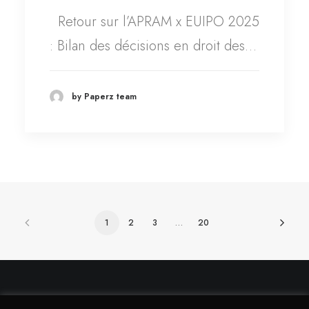
Retour sur l’APRAM x EUIPO 2025
: Bilan des décisions en droit des…
by Paperz team
1
2
3
…
20