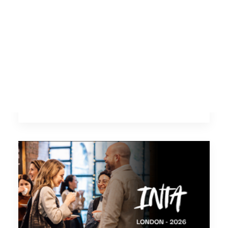
Contact
ECTA : 44e édition à Dublin
Direction Dublin du 17 au 19 juin
2026 pour…
by Paperz team