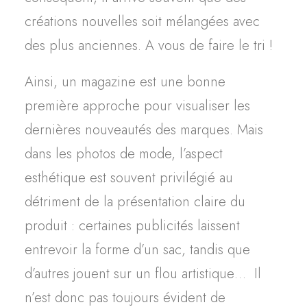
créations nouvelles soit mélangées avec
des plus anciennes. A vous de faire le tri !
Ainsi, un magazine est une bonne
première approche pour visualiser les
dernières nouveautés des marques.
Mais
d
ans l
es photos de mode
,
l’aspect
esthétique
est
souvent p
rivilégié
au
détriment de la
présentation
claire d
u
produit
:
c
ertain
e
s publicités
laissent
entrevoir la forme d’un sac, tandis que
d’autres jouent sur un flou artistiqu
e…
I
l
n’est
donc
pas toujours évident de