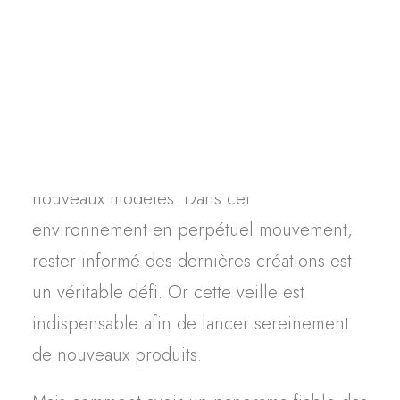
Que ce soit en tant que marque de mode,
Contact
CPI ou avocat, il n’est pas toujours facile de
se tenir à jour des dernières tendances
dans le secteur de la mode. En effet, la
concurrence y est toujours plus forte et va
de pair avec le lancement quotidien de
nouveaux modèles. Dans cet
environnement en perpétuel mouvement,
rester informé des dernières créations est
un véritable défi. Or cette veille est
indispensable afin de lancer sereinement
de nouveaux produits.