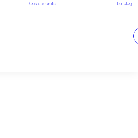
Cas concrets
Le blog
e
Exemples de
recherches
e
Cas client design
Cas client
nce de
marque