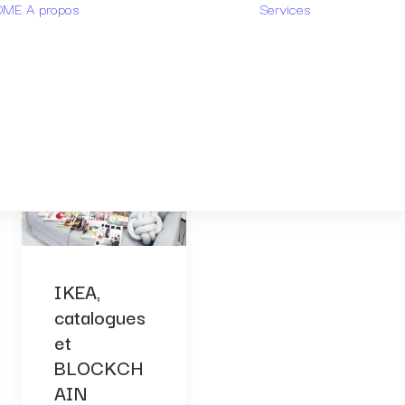
OME
A propos
Services
Recherch
Qui sommes-
design
nous ?
Recherch
Notre
marque
méthodologie
Surveilla
FAQ
designs
IKEA,
catalogues
et
BLOCKCH
AIN